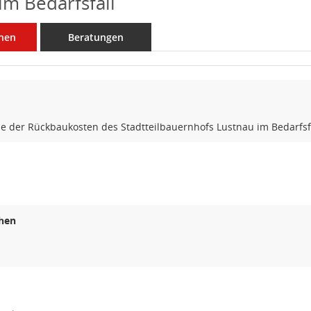
im Bedarfsfall
nen
Beratungen
 der Rückbaukosten des Stadtteilbauernhofs Lustnau im Bedarfsf
hen