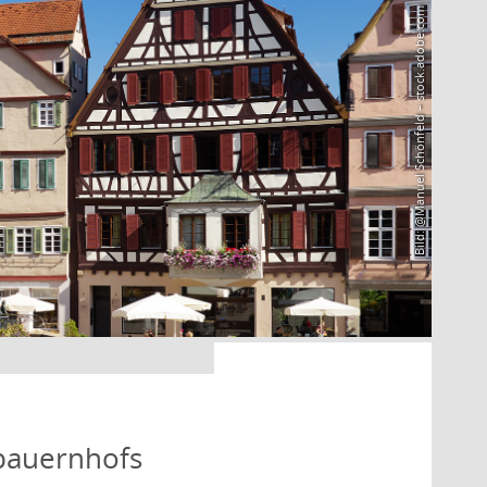
Bild: @Manuel Schönfeld – stock.adobe.com
bauernhofs