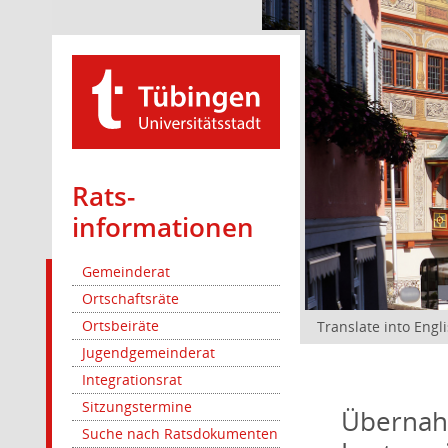
Rats­
informationen
Gemeinderat
Ortschaftsräte
Ortsbeiräte
Translate into Engl
Jugendgemeinderat
Integrationsrat
Sitzungstermine
Übernah
Suche nach Ratsdokumenten