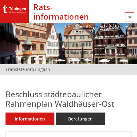
Rats­
informationen
Bild: @Manuel Schönfeld – stock.adobe.com
Translate into English
Beschluss städtebaulicher
Rahmenplan Waldhäuser-Ost
Informationen
Beratungen