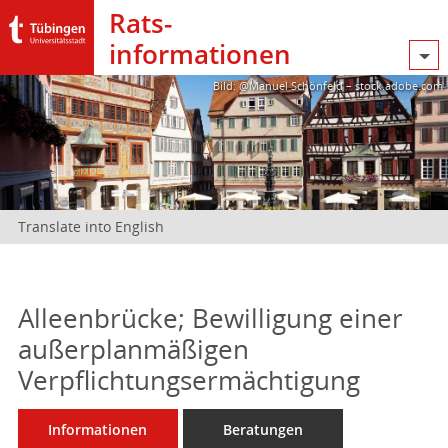
Rats­
informationen
Bild: @Manuel Schönfeld – stock.adobe.com
Translate into English
Alleenbrücke; Bewilligung einer
außerplanmäßigen
Verpflichtungsermächtigung
Informationen
Beratungen