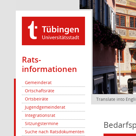
Rats­
informationen
Gemeinderat
Ortschaftsräte
Ortsbeiräte
Translate into Engl
Jugendgemeinderat
Integrationsrat
Bedarfsp
Sitzungstermine
Suche nach Ratsdokumenten