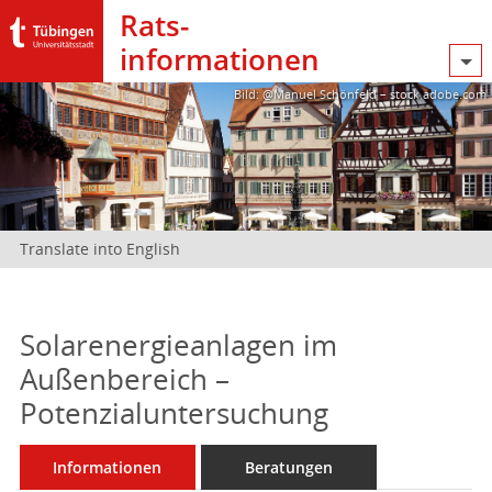
Rats­
informationen
Bild: @Manuel Schönfeld – stock.adobe.com
Translate into English
Solarenergieanlagen im
Außenbereich –
Potenzialuntersuchung
Informationen
Beratungen