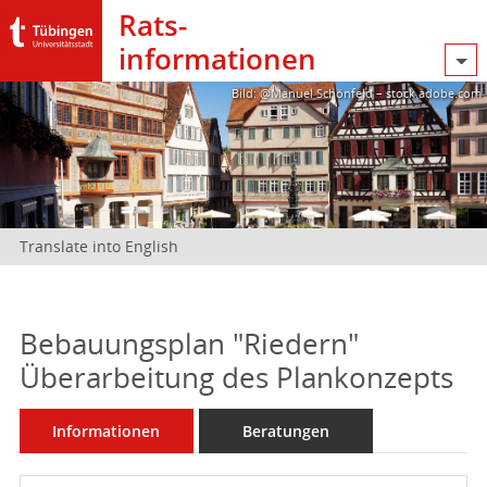
Rats­
informationen
Bild: @Manuel Schönfeld – stock.adobe.com
Translate into English
Bebauungsplan "Riedern"
Überarbeitung des Plankonzepts
Informationen
Beratungen