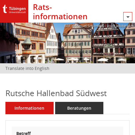
Rats­
informationen
Bild: @Manuel Schönfeld – stock.adobe.com
Translate into English
Rutsche Hallenbad Südwest
Informationen
Beratungen
Betreff