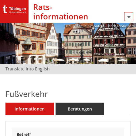
Rats­
informationen
Bild: @Manuel Schönfeld – stock.adobe.com
Translate into English
Fußverkehr
Informationen
Beratungen
Betreff