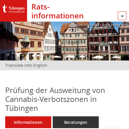
Rats­
informationen
Bild: @Manuel Schönfeld – stock.adobe.com
Translate into English
Prüfung der Ausweitung von
Cannabis-Verbotszonen in
Tübingen
Informationen
Beratungen