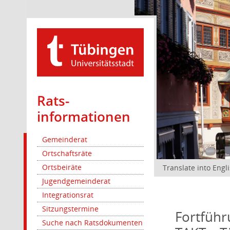
Rats­
informationen
Gemeinderat
Ortschaftsräte
Ortsbeiräte
Translate into Engl
Jugendgemeinderat
Integrationsrat
Sitzungstermine
Fortführ
Suche nach Ratsdokumenten