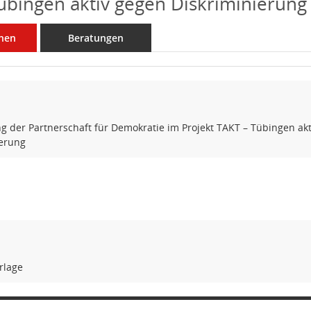
übingen aktiv gegen Diskriminierung
nen
Beratungen
g der Partnerschaft für Demokratie im Projekt TAKT – Tübingen ak
ierung
rlage