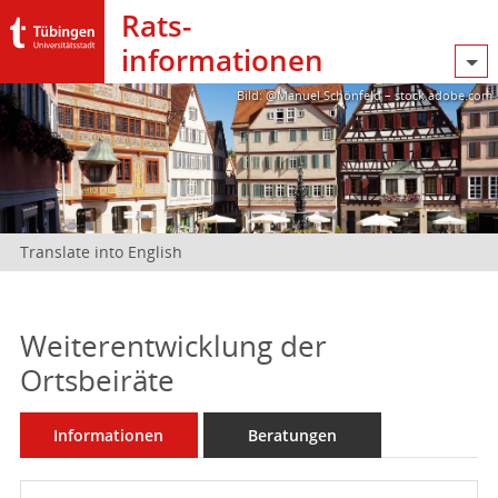
Rats­
informationen
Bild: @Manuel Schönfeld – stock.adobe.com
Translate into English
Weiterentwicklung der
Ortsbeiräte
Informationen
Beratungen