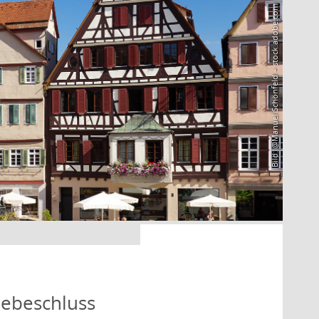
Bild: @Manuel Schönfeld – stock.adobe.com
bebeschluss