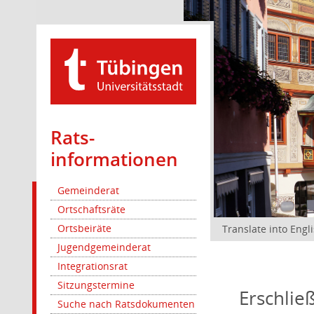
Rats­
informationen
Gemeinderat
Ortschaftsräte
Ortsbeiräte
Translate into Engl
Jugendgemeinderat
Integrationsrat
Sitzungstermine
Erschlie
Suche nach Ratsdokumenten