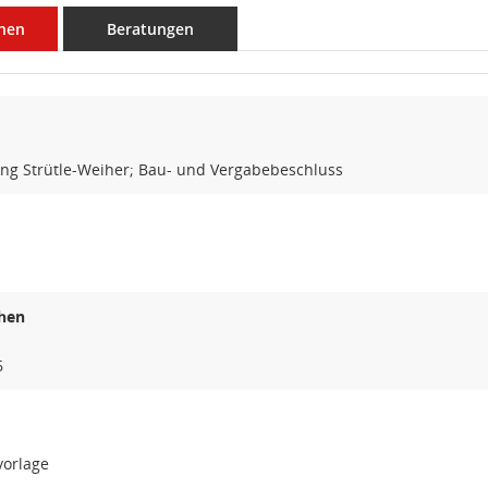
nen
Beratungen
ung Strütle-Weiher; Bau- und Vergabebeschluss
hen
6
vorlage