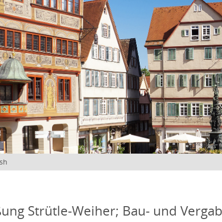
ish
ßung Strütle-Weiher; Bau- und Verga