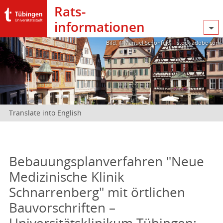
Rats­
informationen
Bild: @Manuel Schönfeld – stock.adobe.com
Translate into English
Bebauungsplanverfahren "Neue
Medizinische Klinik
Schnarrenberg" mit örtlichen
Bauvorschriften –
Universitätsklinikum Tübingen;