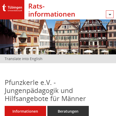
Rats­
informationen
Bild: @Manuel Schönfeld – stock.adobe.com
Translate into English
Pfunzkerle e.V. -
Jungenpädagogik und
Hilfsangebote für Männer
Informationen
Beratungen