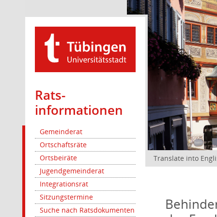
Rats­
informationen
Gemeinderat
Ortschaftsräte
Ortsbeiräte
Translate into Engl
Jugendgemeinderat
Integrationsrat
Sitzungstermine
Behinder
Suche nach Ratsdokumenten