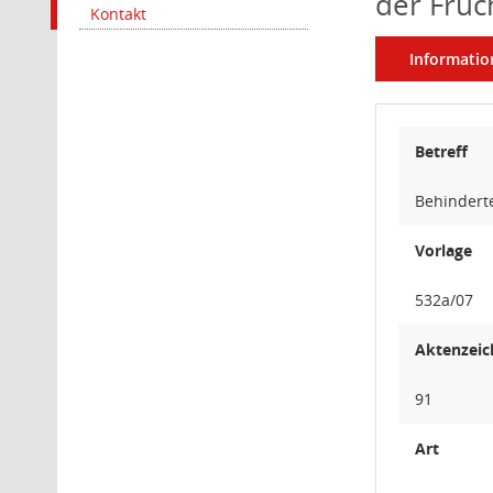
der Fruc
Kontakt
Informatio
Betreff
Behinderte
Vorlage
532a/07
Aktenzeic
91
Art