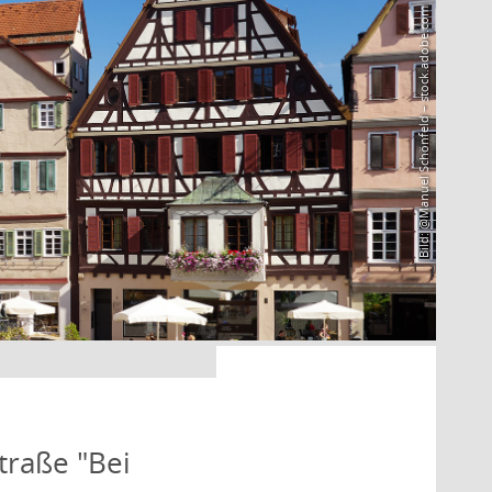
Bild: @Manuel Schönfeld – stock.adobe.com
traße "Bei