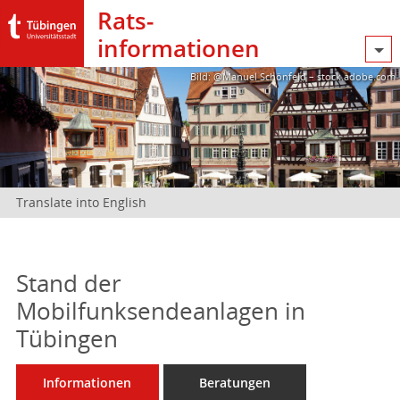
Rats­
informationen
Bild: @Manuel Schönfeld – stock.adobe.com
Translate into English
Stand der
Mobilfunksendeanlagen in
Tübingen
Informationen
Beratungen