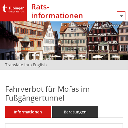
Rats­
informationen
Bild: @Manuel Schönfeld – stock.adobe.com
Translate into English
Fahrverbot für Mofas im
Fußgängertunnel
Informationen
Beratungen