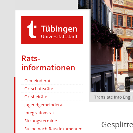
Rats­
informationen
Gemeinderat
Ortschaftsräte
Ortsbeiräte
Translate into Engl
Jugendgemeinderat
Integrationsrat
Sitzungstermine
Gesplitt
Suche nach Ratsdokumenten