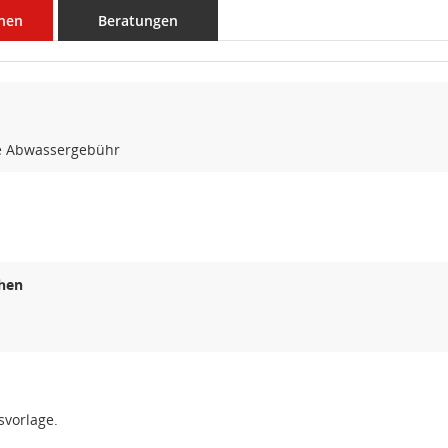
nen
Beratungen
te Abwassergebühr
hen
svorlage.