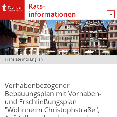
Rats­
informationen
Bild: @Manuel Schönfeld – stock.adobe.com
Translate into English
Vorhabenbezogener
Bebauungsplan mit Vorhaben-
und Erschließungsplan
"Wohnheim Christophstraße",