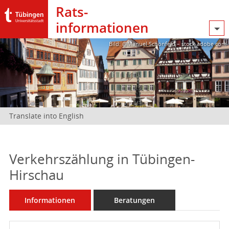
Rats­
informationen
Bild: @Manuel Schönfeld – stock.adobe.com
Translate into English
Verkehrszählung in Tübingen-
Hirschau
Informationen
Beratungen