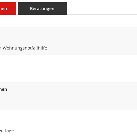
nen
Beratungen
n Wohnungsnotfallhilfe
hen
orlage.