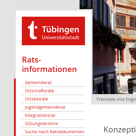
Rats­
informationen
Gemeinderat
Ortschaftsräte
Ortsbeiräte
Translate into Engl
Jugendgemeinderat
Integrationsrat
Sitzungstermine
Konzepti
Suche nach Ratsdokumenten