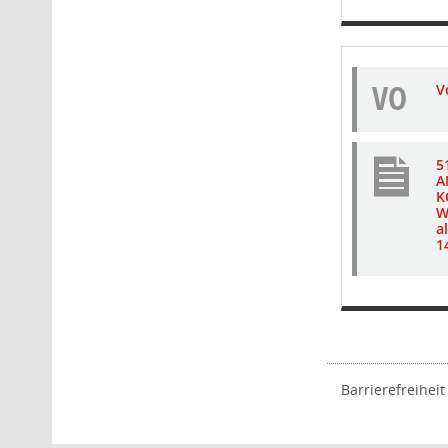
VO
V
5
A
K
W
a
1
Barrierefreiheit