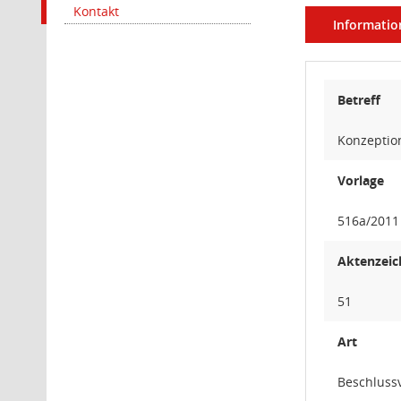
Kontakt
Informatio
Betreff
Konzeptio
Vorlage
516a/2011
Aktenzeic
51
Art
Beschlussv