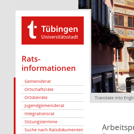
Rats­
informationen
Gemeinderat
Ortschaftsräte
Ortsbeiräte
Translate into Engl
Jugendgemeinderat
Integrationsrat
Sitzungstermine
Arbeits
Suche nach Ratsdokumenten