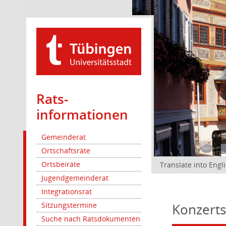
Rats­
informationen
Gemeinderat
Ortschaftsräte
Ortsbeiräte
Translate into Engl
Jugendgemeinderat
Integrationsrat
Konzerts
Sitzungstermine
Suche nach Ratsdokumenten