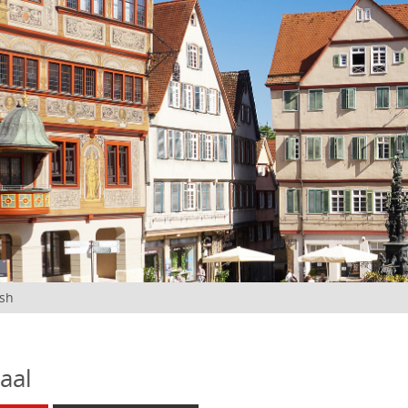
ish
aal