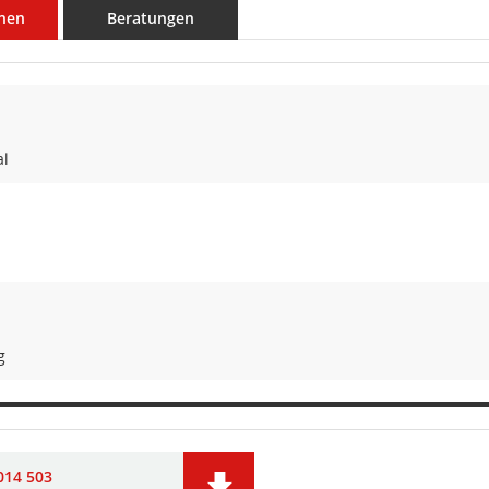
nen
Beratungen
al
g
014 503