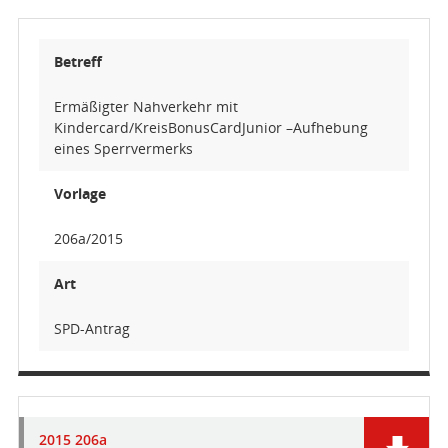
Betreff
Ermäßigter Nahverkehr mit
Kindercard/KreisBonusCardJunior –Aufhebung
eines Sperrvermerks
Vorlage
206a/2015
Art
SPD-Antrag
2015 206a