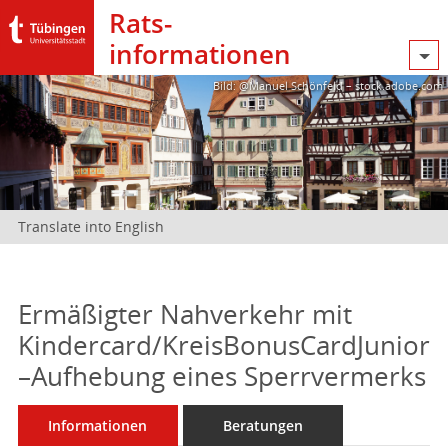
Rats­
informationen
Bild: @Manuel Schönfeld – stock.adobe.com
Translate into English
Ermäßigter Nahverkehr mit
Kindercard/KreisBonusCardJunior
–Aufhebung eines Sperrvermerks
Informationen
Beratungen