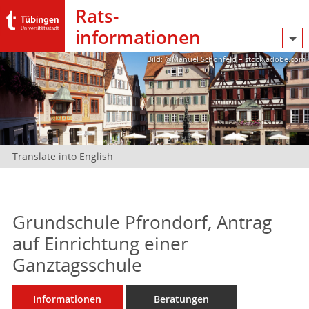
Rats­
informationen
Bild: @Manuel Schönfeld – stock.adobe.com
Translate into English
Grundschule Pfrondorf, Antrag
auf Einrichtung einer
Ganztagsschule
Informationen
Beratungen