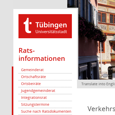
Rats­
informationen
Gemeinderat
Ortschaftsräte
Ortsbeiräte
Translate into Engl
Jugendgemeinderat
Integrationsrat
Sitzungstermine
Verkehrs
Suche nach Ratsdokumenten