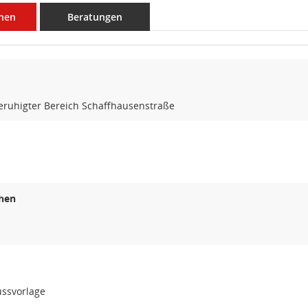
nen
Beratungen
eruhigter Bereich Schaffhausenstraße
hen
ussvorlage