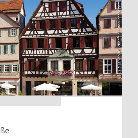
Bild: @Manuel Schönfeld – stock.adobe.com
aße