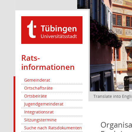
Rats­
informationen
Gemeinderat
Ortschaftsräte
Ortsbeiräte
Translate into Engl
Jugendgemeinderat
Integrationsrat
Sitzungstermine
Organisa
Suche nach Ratsdokumenten