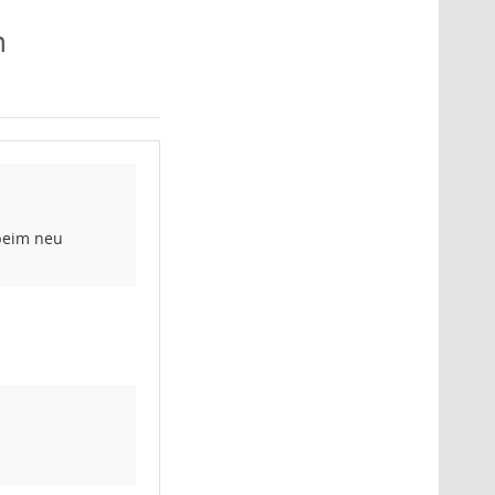
n
n
beim neu