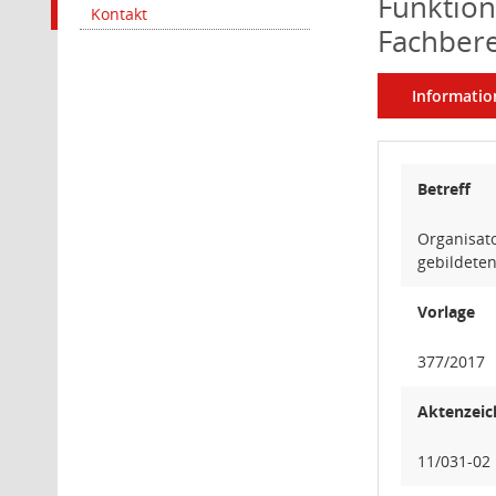
Funktion
Kontakt
Fachber
Informatio
Betreff
Organisat
gebildete
Vorlage
377/2017
Aktenzeic
11/031-02