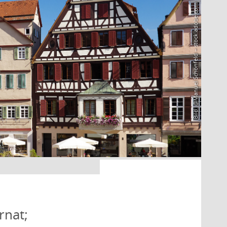
Bild: @Manuel Schönfeld – stock.adobe.com
rnat;