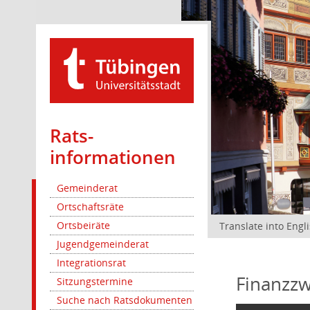
Rats­
informationen
Gemeinderat
Ortschaftsräte
Ortsbeiräte
Translate into Engl
Jugendgemeinderat
Integrationsrat
Finanzzw
Sitzungstermine
Suche nach Ratsdokumenten