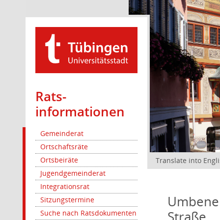
Rats­
informationen
Gemeinderat
Ortschaftsräte
Ortsbeiräte
Translate into Engl
Jugendgemeinderat
Integrationsrat
Umbenenn
Sitzungstermine
Straße
Suche nach Ratsdokumenten