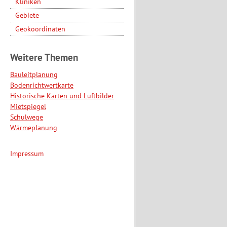
Kliniken
Gebiete
Geokoordinaten
Weitere Themen
Bauleitplanung
Bodenrichtwertkarte
Historische Karten und Luftbilder
Mietspiegel
Schulwege
Wärmeplanung
Impressum