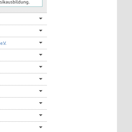
usikausbildung.
e.V.