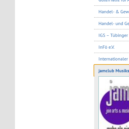
Handel- & Gew
Handel- und Ge
IGS – Tübinger 
InFö e.V.
Internationaler
jamclub Musik