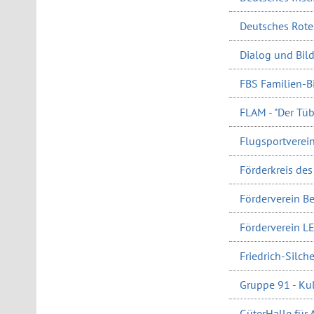
Deutsches Rote
Dialog und Bil
FBS Familien-Bi
FLAM - "Der Tüb
Flugsportverein
Förderkreis de
Förderverein Be
Förderverein L
Friedrich-Silche
Gruppe 91 - Kul
GüterHalle für A