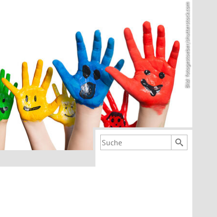
Bild: fotogestoeber/shutterstock.com
Suchbegriff