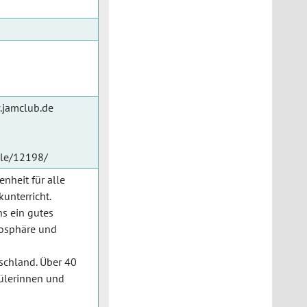
w.jamclub.de
cle/12198/
nheit für alle
kunterricht.
ns ein gutes
mosphäre und
schland. Über 40
hülerinnen und