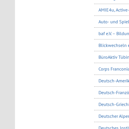
AMIE4u, Active
Auto- und Spi
baf e.V. – Bild
Blickwechseln e.
BüroAktiv Tübin
Corps Franconi
Deutsch-Amerik
Deutsch-Französ
Deutsch-Griechi
Deutscher Alpen
Deutsches Instit