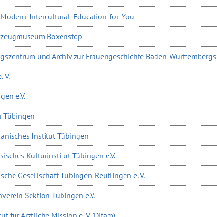
-Modern-Intercultural-Education-for-You
elzeugmuseum Boxenstop
ungszentrum und Archiv zur Frauengeschichte Baden-Württembergs 
 V.
gen e.V.
a Tübingen
anisches Institut Tübingen
isches Kulturinstitut Tübingen e.V.
sche Gesellschaft Tübingen-Reutlingen e. V.
verein Sektion Tübingen e.V.
ut für Ärztliche Mission e. V. (Difäm)