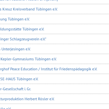
s Kreuz Kreisverband Tübingen e.V.
dung Tübingen e.V.
ldungsstätte Tübingen e.V.
inger Schlagzeugverein e.V."
 Unterjesingen e.V.
s Kepler-Gymnasiums Tübingen e.V.
rghof Peace Education / Institut für Friedenspädagogik e.V.
ESE-HAUS Tübingen e.V.
r-Gesellschaft i. Gr.
turproduktion Herbert Rösler e.V.
lle e.V.