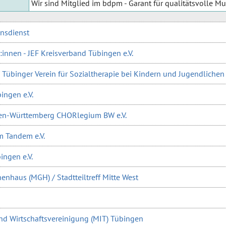
Wir sind Mitglied im bdpm - Garant für qualitätsvolle M
nsdienst
innen - JEF Kreisverband Tübingen e.V.
/ Tübinger Verein für Sozialtherapie bei Kindern und Jugendlichen 
ingen e.V.
den-Württemberg CHORlegium BW e.V.
im Tandem e.V.
ngen e.V.
nhaus (MGH) / Stadtteiltreff Mitte West
und Wirtschaftsvereinigung (MIT) Tübingen