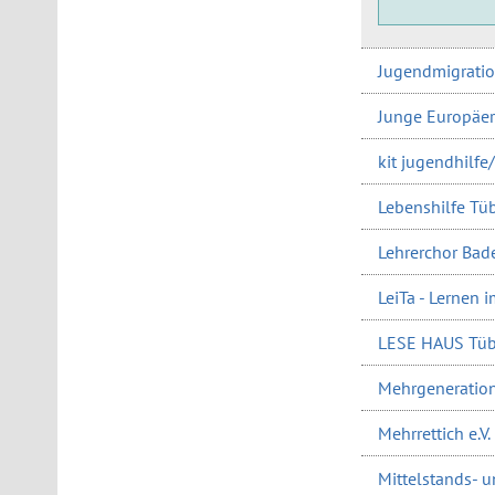
Jugendmigratio
Junge Europäer:
kit jugendhilfe
Lebenshilfe Tüb
Lehrerchor Ba
LeiTa - Lernen 
LESE HAUS Tübi
Mehrgeneratione
Mehrrettich e.V.
Mittelstands- 