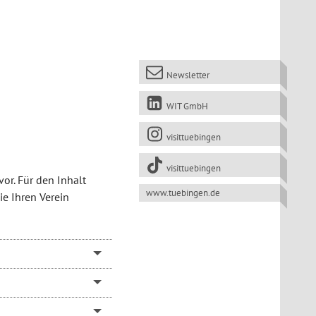
Newsletter
WIT GmbH
visittuebingen
visittuebingen
or. Für den Inhalt
www.tuebingen.de
ie Ihren Verein