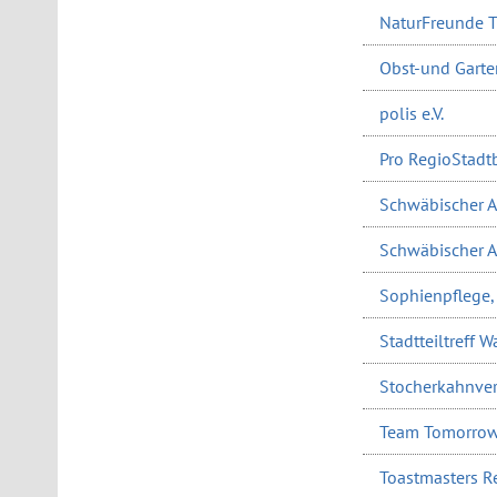
NaturFreunde Tü
Obst-und Garte
polis e.V.
Pro RegioStadtb
Schwäbischer Al
Schwäbischer A
Sophienpflege, 
Stadtteiltreff 
Stocherkahnver
Team Tomorrow
Toastmasters R