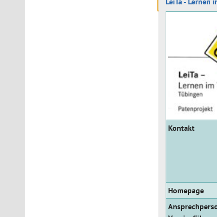
LeiTa - Lernen 
Kontakt
Homepage
Ansprechpers