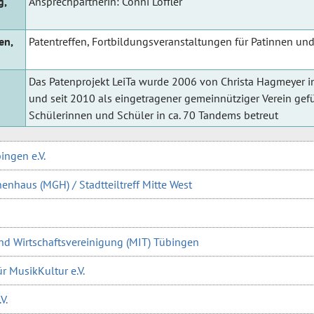
g,
Ansprechpartnerin: Conni Löffler
en,
Patentreffen, Fortbildungsveranstaltungen für Patinnen und
Das Patenprojekt LeiTa wurde 2006 von Christa Hagmeyer i
und seit 2010 als eingetragener gemeinnütziger Verein gefü
Schülerinnen und Schüler in ca. 70 Tandems betreut
ngen e.V.
nhaus (MGH) / Stadtteiltreff Mitte West
und Wirtschaftsvereinigung (MIT) Tübingen
ür MusikKultur e.V.
V.