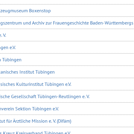
elzeugmuseum Boxenstop
ungszentrum und Archiv zur Frauengeschichte Baden-Württembergs 
 V.
gen e.V.
a Tübingen
anisches Institut Tübingen
isches Kulturinstitut Tübingen e.V.
sche Gesellschaft Tübingen-Reutlingen e. V.
verein Sektion Tübingen e.V.
ut für Ärztliche Mission e. V. (Difäm)
s Kreuz Kreisverband Tübingen e.V.