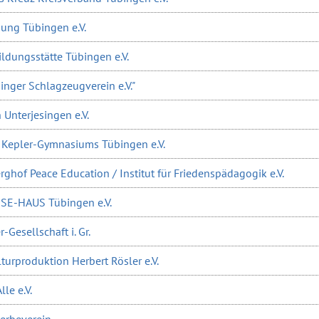
dung Tübingen e.V.
ldungsstätte Tübingen e.V.
inger Schlagzeugverein e.V."
 Unterjesingen e.V.
s Kepler-Gymnasiums Tübingen e.V.
rghof Peace Education / Institut für Friedenspädagogik e.V.
ESE-HAUS Tübingen e.V.
r-Gesellschaft i. Gr.
turproduktion Herbert Rösler e.V.
lle e.V.
erbeverein