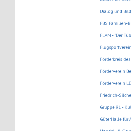
Dialog und Bil
FBS Familien-Bi
FLAM - "Der Tüb
Flugsportverein
Förderkreis de
Förderverein Be
Förderverein L
Friedrich-Silche
Gruppe 91 - Kul
GüterHalle für A
Handel- & Gew