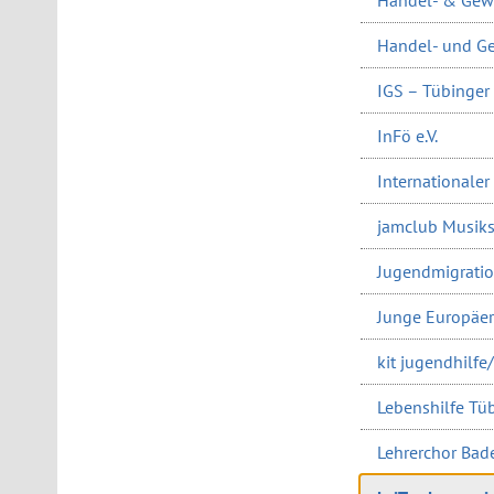
Handel- und Ge
IGS – Tübinger 
InFö e.V.
Internationaler
jamclub Musik
Jugendmigratio
Junge Europäer:
kit jugendhilfe
Lebenshilfe Tüb
Lehrerchor Ba