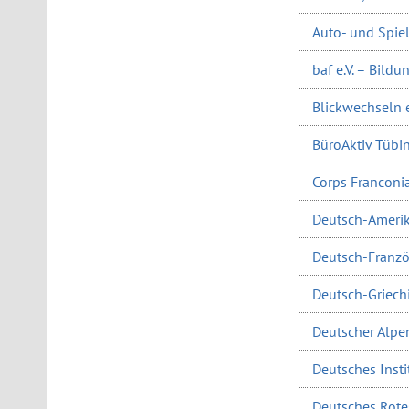
Auto- und Spi
baf e.V. – Bild
Blickwechseln e.
BüroAktiv Tübin
Corps Franconi
Deutsch-Amerik
Deutsch-Französ
Deutsch-Griechi
Deutscher Alpen
Deutsches Instit
Deutsches Rote