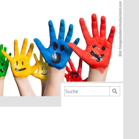
Bild: fotogestoeber/shutterstock.com
Suchbegriff