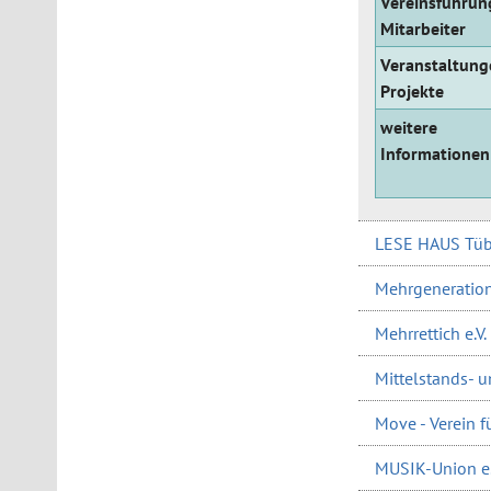
Vereinsführun
Mitarbeiter
Veranstaltung
Projekte
weitere
Informationen
LESE HAUS Tübi
Mehrgeneratione
Mehrrettich e.V.
Mittelstands- 
Move - Verein f
MUSIK-Union e.