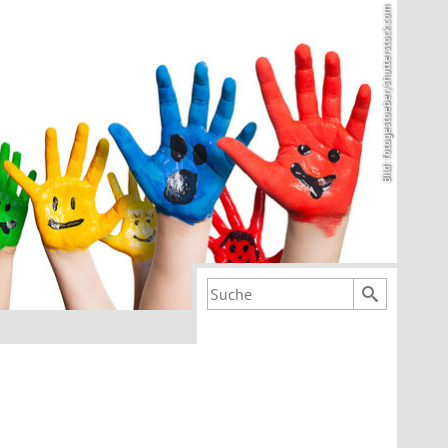
Bild: fotogestoeber/shutterstock.com
Suchbegriff