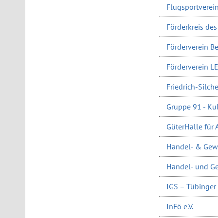
Flugsportverein
Förderkreis de
Förderverein Be
Förderverein L
Friedrich-Silche
Gruppe 91 - Kul
GüterHalle für A
Handel- & Gew
Handel- und Ge
IGS – Tübinger 
InFö e.V.