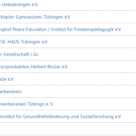
 Unterjesingen e.V.
s Kepler-Gymnasiums Tübingen e.V.
rghof Peace Education / Institut für Friedenspädagogik e.V.
ESE-HAUS Tübingen e.V.
r-Gesellschaft i. Gr.
turproduktion Herbert Rösler e.V.
lle e.V.
erbeverein
werbeverein Tübingn e. V.
Institut für Gesundheitsförderung und Sozialforschung e.V.