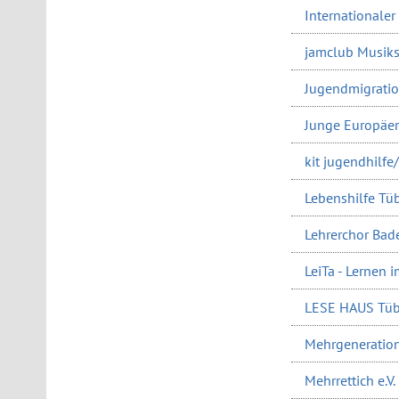
Internationaler
jamclub Musik
Jugendmigratio
Junge Europäer:
kit jugendhilfe
Lebenshilfe Tüb
Lehrerchor Ba
LeiTa - Lernen 
LESE HAUS Tübi
Mehrgeneratione
Mehrrettich e.V.