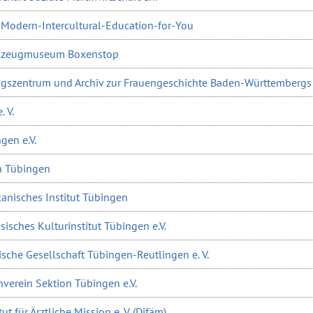
-Modern-Intercultural-Education-for-You
elzeugmuseum Boxenstop
ungszentrum und Archiv zur Frauengeschichte Baden-Württembergs 
 V.
gen e.V.
a Tübingen
anisches Institut Tübingen
isches Kulturinstitut Tübingen e.V.
sche Gesellschaft Tübingen-Reutlingen e. V.
verein Sektion Tübingen e.V.
ut für Ärztliche Mission e. V. (Difäm)