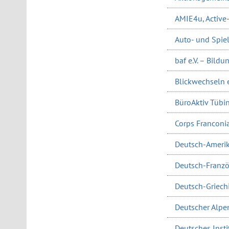
AMIE4u, Active
Auto- und Spi
baf e.V. – Bild
Blickwechseln e.
BüroAktiv Tübin
Corps Franconi
Deutsch-Amerik
Deutsch-Französ
Deutsch-Griechi
Deutscher Alpen
Deutsches Instit