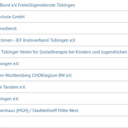
 Bund e.V. Freiwilligendienste Tübingen
schule GmbH
nsdienst
innen - JEF Kreisverband Tübingen e.V.
/ Tübinger Verein für Sozialtherapie bei Kindern und Jugendlichen 
ingen e.V.
den-Württemberg CHORlegium BW e.V.
im Tandem e.V.
ngen e.V.
nhaus (MGH) / Stadtteiltreff Mitte West