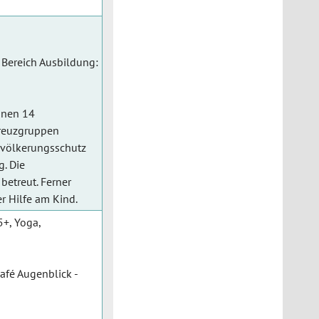
Bereich Ausbildung:
inen 14
kreuzgruppen
Bevölkerungsschutz
g. Die
etreut. Ferner
er Hilfe am Kind.
+, Yoga,
afé Augenblick -