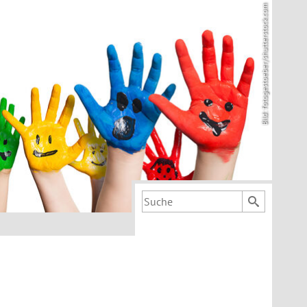
Bild: fotogestoeber/shutterstock.com
Suchbegriff