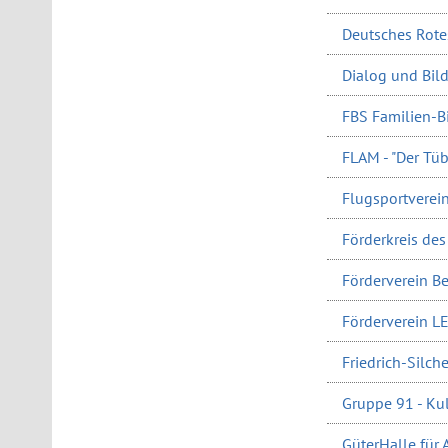
Deutsches Rote
Dialog und Bil
FBS Familien-Bi
FLAM - "Der Tüb
Flugsportverein
Förderkreis de
Förderverein Be
Förderverein L
Friedrich-Silche
Gruppe 91 - Kul
GüterHalle für A