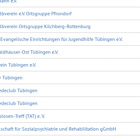
ahn e.V.
bverein e.V. Ortsgruppe Pfrondorf
lbverein Ortsgruppe Kilchberg-Rottenburg
Evangelische Einrichtungen für Jugendhilfe Tübingen e.V.
Waldhäuser-Ost Tübingen e.V.
ein Tübingen e.V.
 Tübingen
edeclub Tübingen
edeclub Tübingen
losen-Treff (TAT) e. V.
schaft für Sozialpsychiatrie und Rehabilitation gGmbH