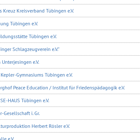
s Kreuz Kreisverband Tübingen e.V.
dung Tübingen e.V.
ldungsstätte Tübingen e.V.
inger Schlagzeugverein e.V."
 Unterjesingen e.V.
s Kepler-Gymnasiums Tübingen e.V.
rghof Peace Education / Institut für Friedenspädagogik e.V.
ESE-HAUS Tübingen e.V.
r-Gesellschaft i. Gr.
turproduktion Herbert Rösler e.V.
lle e.V.