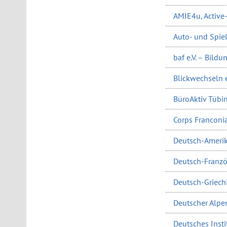
AMIE4u, Active
Auto- und Spi
baf e.V. – Bild
Blickwechseln e.
BüroAktiv Tübin
Corps Franconi
Deutsch-Amerik
Deutsch-Französ
Deutsch-Griechi
Deutscher Alpen
Deutsches Instit