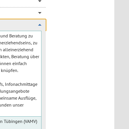
 und Beratung zu
nerziehendseins, zu
h alleinerziehend
ikten, Beratung über
können einfach
 knüpfen.
fs, Infonachmittage
ildungsangebote
emeinsame Ausflüge,
runden unser
 in Tübingen (VAMV)