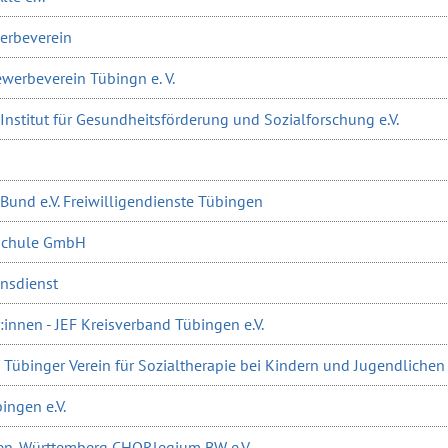
erbeverein
werbeverein Tübingn e. V.
Institut für Gesundheitsförderung und Sozialforschung e.V.
 Bund e.V. Freiwilligendienste Tübingen
schule GmbH
nsdienst
innen - JEF Kreisverband Tübingen e.V.
/ Tübinger Verein für Sozialtherapie bei Kindern und Jugendlichen 
ingen e.V.
den-Württemberg CHORlegium BW e.V.