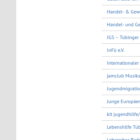
Handel- & Gew
Handel- und Ge
IGS – Tübinger 
InFö e.V.
Internationaler
jamclub Musik
Jugendmigratio
Junge Europäer:
kit jugendhilfe
Lebenshilfe Tüb
Lehrerchor Ba