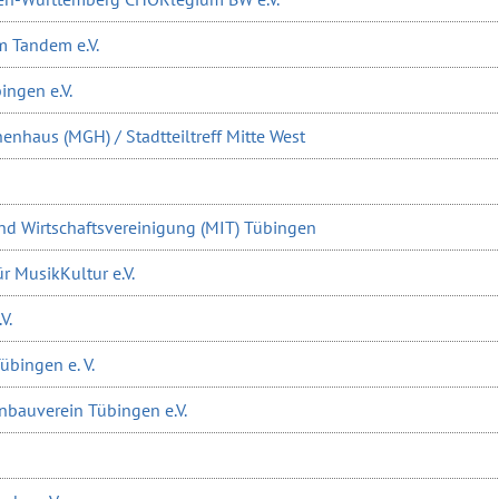
im Tandem e.V.
ngen e.V.
nhaus (MGH) / Stadtteiltreff Mitte West
und Wirtschaftsvereinigung (MIT) Tübingen
ür MusikKultur e.V.
V.
bingen e. V.
nbauverein Tübingen e.V.