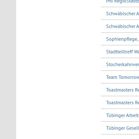
Pro RegioStadtb
Schwäbischer Al
Schwäbischer A
Sophienpflege, 
Stadtteiltreff 
Stocherkahnver
Team Tomorrow
Toastmasters R
Toastmasters R
Tübinger Arbeits
Tübinger Gesell