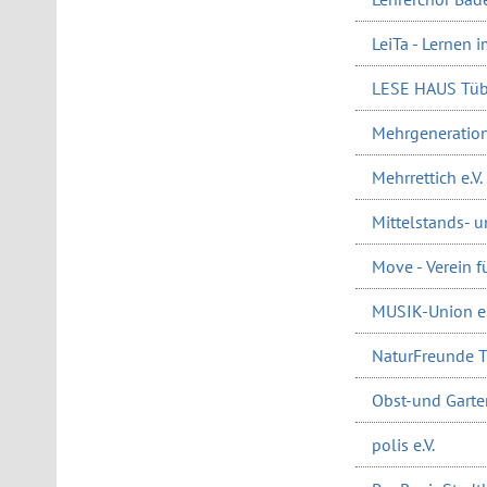
LeiTa - Lernen 
LESE HAUS Tübi
Mehrgeneratione
Mehrrettich e.V.
Mittelstands- 
Move - Verein f
MUSIK-Union e.
NaturFreunde Tü
Obst-und Garte
polis e.V.