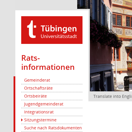
Rats­
informationen
Gemeinderat
Ortschaftsräte
Ortsbeiräte
Translate into Engl
Jugendgemeinderat
Integrationsrat
Sitzungstermine
Suche nach Ratsdokumenten