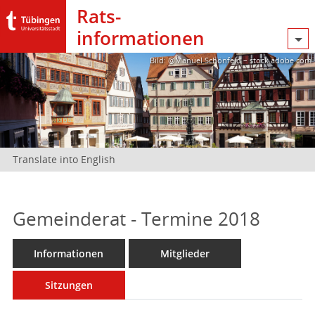
Rats­
informationen
Bild: @Manuel Schönfeld – stock.adobe.com
Translate into English
Gemeinderat - Termine 2018
Informationen
Mitglieder
Sitzungen