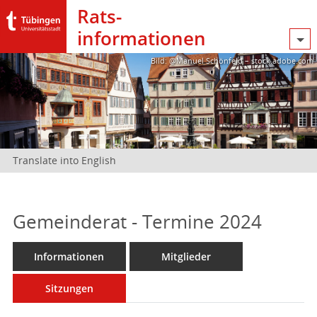
Rats­
informationen
Bild: @Manuel Schönfeld – stock.adobe.com
Translate into English
Gemeinderat - Termine 2024
Informationen
Mitglieder
Sitzungen