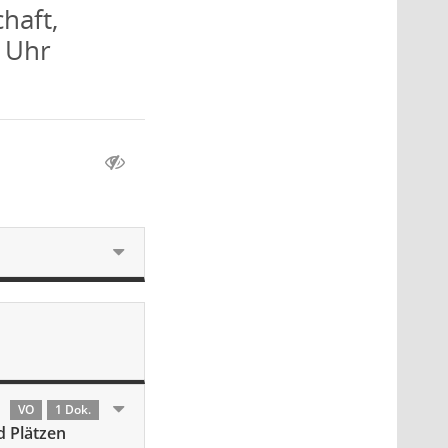
haft,
5 Uhr
VO
1 Dok.
 Plätzen