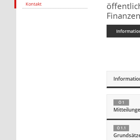
öffentli
Kontakt
Finanzen
Informatio
Informati
Ö 1
Mitteilung
Ö 1.1
Grundsätze