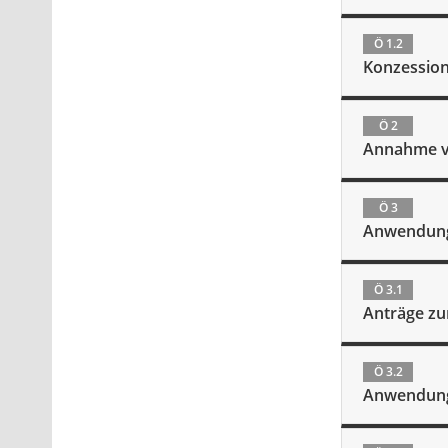
Ö 1.2
Konzession
Ö 2
Annahme v
Ö 3
Anwendung 
Ö 3.1
Anträge zu
Ö 3.2
Anwendung e