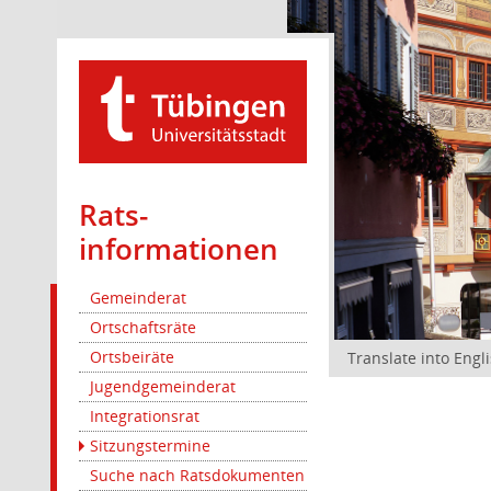
Rats­
informationen
Gemeinderat
Ortschaftsräte
Ortsbeiräte
Translate into Engl
Jugendgemeinderat
Integrationsrat
Sitzungstermine
Suche nach Ratsdokumenten