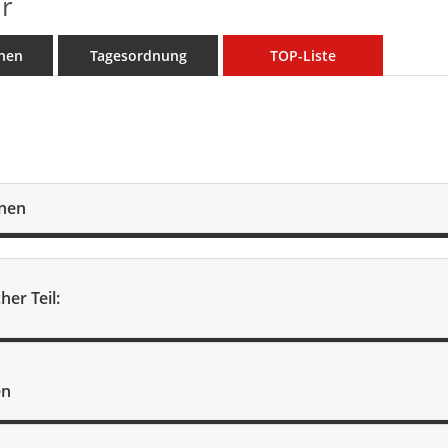
r
nen
Tagesordnung
TOP-Liste
onen
her Teil:
en