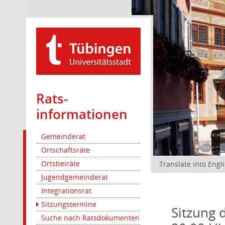
Rats­
informationen
Gemeinderat
Ortschaftsräte
Ortsbeiräte
Translate into Engl
Jugendgemeinderat
Integrationsrat
Sitzungstermine
Sitzung 
Suche nach Ratsdokumenten