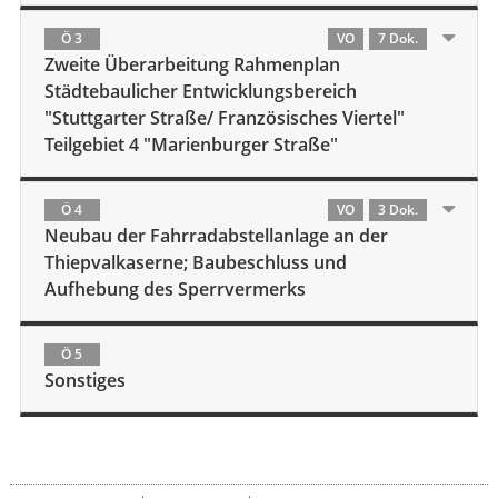
Ö 3
VO
7 Dok.
Zweite Überarbeitung Rahmenplan
Städtebaulicher Entwicklungsbereich
"Stuttgarter Straße/ Französisches Viertel"
Teilgebiet 4 "Marienburger Straße"
Ö 4
VO
3 Dok.
Neubau der Fahrradabstellanlage an der
Thiepvalkaserne; Baubeschluss und
Aufhebung des Sperrvermerks
Ö 5
Sonstiges