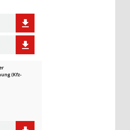
er
ung (Kfz-