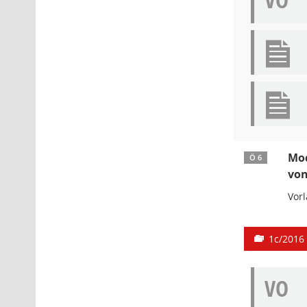
VO
Mod
Ö 6
von
Vor
1c/2016
VO