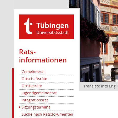
Rats­
informationen
Gemeinderat
Ortschaftsräte
Ortsbeiräte
Translate into Engl
Jugendgemeinderat
Integrationsrat
Sitzungstermine
Suche nach Ratsdokumenten