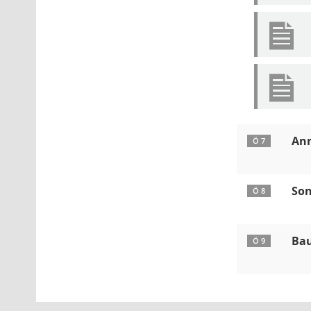
Anr
Ö 7
Son
Ö 8
Ba
Ö 9