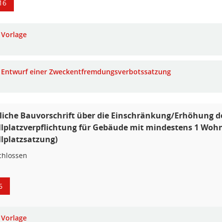
16
Vorlage
Entwurf einer Zweckentfremdungsverbotssatzung
liche Bauvorschrift über die Einschränkung/Erhöhung d
llplatzverpflichtung für Gebäude mit mindestens 1 Wohn
llplatzsatzung)
chlossen
6
Vorlage