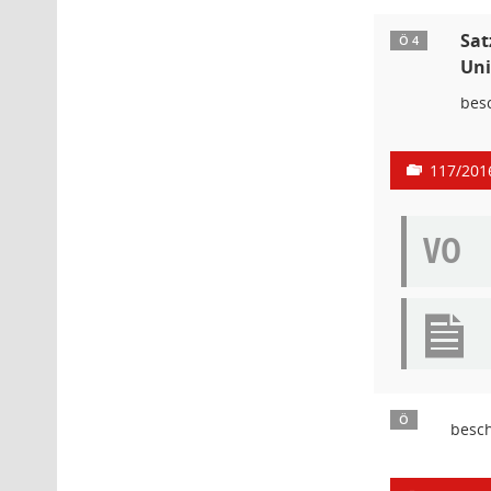
Sat
Ö 4
Uni
bes
117/201
VO
Ö
besc