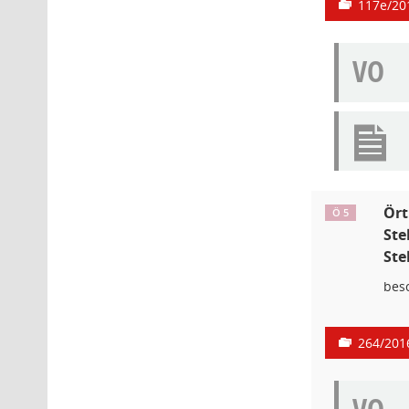
117e/20
VO
Ört
Ö 5
Ste
Ste
bes
264/201