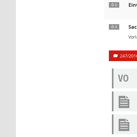
Ein
Ö 2
Sac
Ö 3
Vor
247/201
VO