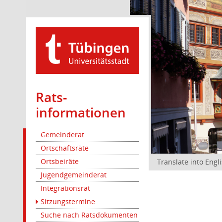
Rats­
informationen
Gemeinderat
Ortschaftsräte
Ortsbeiräte
Translate into Engl
Jugendgemeinderat
Integrationsrat
Sitzungstermine
Suche nach Ratsdokumenten