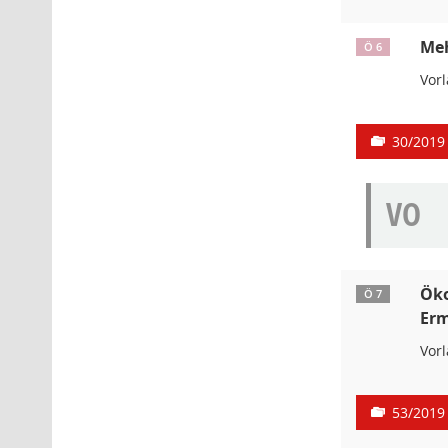
Meh
Ö 6
Vor
30/2019
VO
Öko
Ö 7
Erm
Vor
53/2019