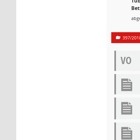
Tüb
Bet
abg
397/201
VO