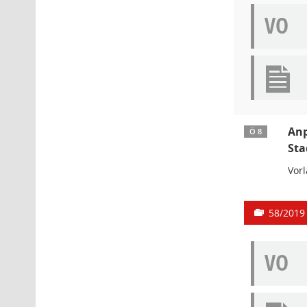
VO
Anp
Ö 8
Sta
Vor
58/2019
VO