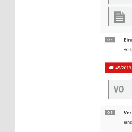
Ein
Ö 4
Vor
45/2019
VO
Ver
Ö 5
ein