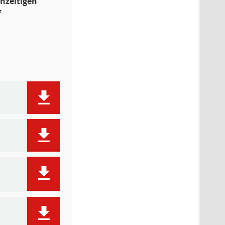
hzeitigen
f