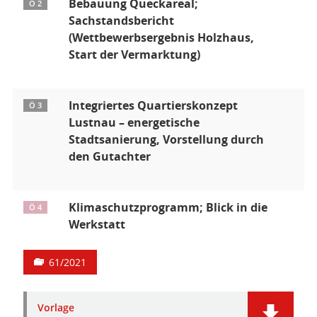
Bebauung Queckareal;
Ö 2
Sachstandsbericht
(Wettbewerbsergebnis Holzhaus,
Start der Vermarktung)
Integriertes Quartierskonzept
Ö 3
Lustnau – energetische
Stadtsanierung, Vorstellung durch
den Gutachter
Klimaschutzprogramm; Blick in die
Ö 4
Werkstatt
61/2021
Vorlage