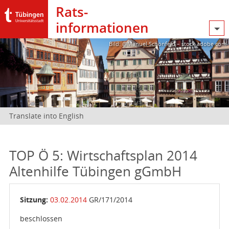
Rats­
informationen
Bild: @Manuel Schönfeld – stock.adobe.com
Translate into English
TOP Ö 5: Wirtschaftsplan 2014
Altenhilfe Tübingen gGmbH
Sitzung:
03.02.2014
GR/171/2014
beschlossen