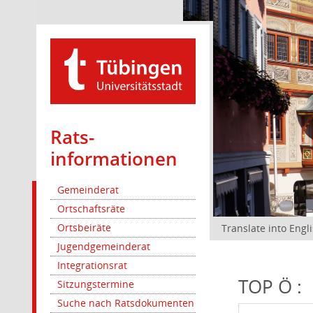
Rats­
informationen
Gemeinderat
Ortschaftsräte
Ortsbeiräte
Translate into Engl
Jugendgemeinderat
Integrationsrat
TOP Ö :
Sitzungstermine
Suche nach Ratsdokumenten