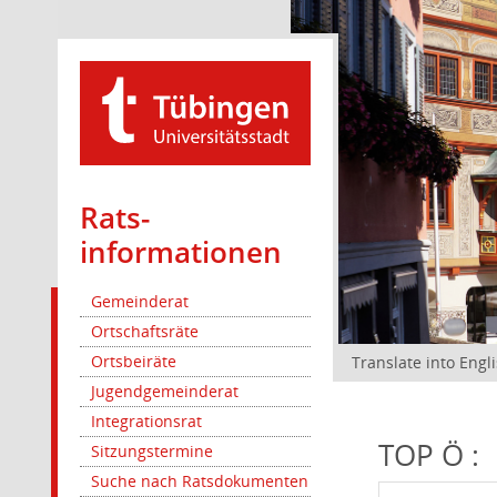
Rats­
informationen
Gemeinderat
Ortschaftsräte
Ortsbeiräte
Translate into Engl
Jugendgemeinderat
Integrationsrat
TOP Ö :
Sitzungstermine
Suche nach Ratsdokumenten