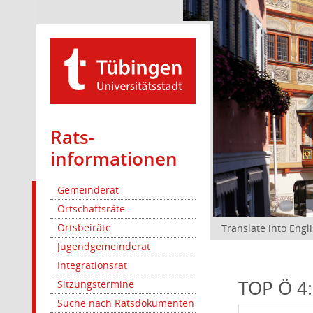
Rats­
informationen
Gemeinderat
Ortschaftsräte
Ortsbeiräte
Translate into Engl
Jugendgemeinderat
Integrationsrat
TOP Ö 4:
Sitzungstermine
Suche nach Ratsdokumenten