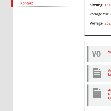
Kontakt
Sitzung:
13.
Vorlage zur
Vorlage:
262
VO
V
A
L
A
G
Q