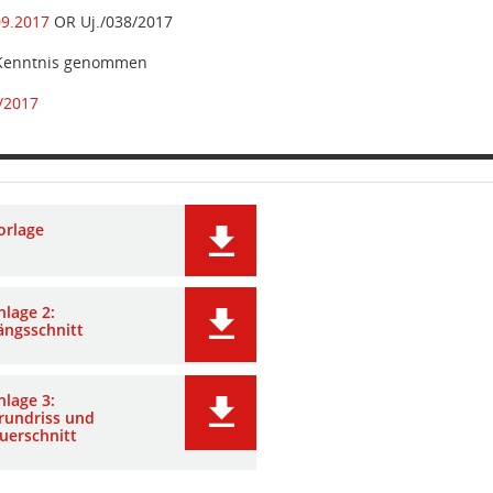
09.2017
OR Uj./038/2017
 Kenntnis genommen
/2017
orlage
nlage 2:
ängsschnitt
nlage 3:
rundriss und
uerschnitt