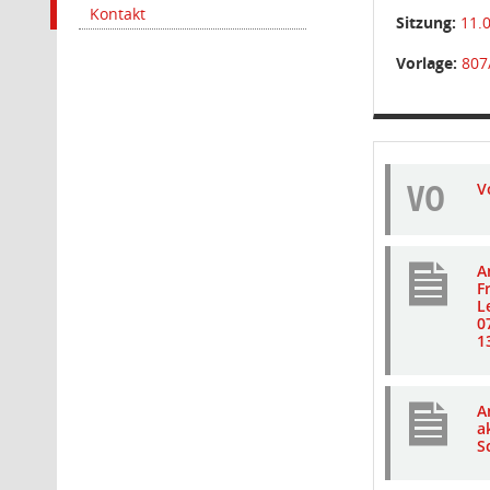
Kontakt
Sitzung:
11.
Vorlage:
807
VO
V
A
F
L
0
1
A
a
S