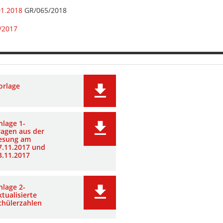
01.2018
GR/065/2018
/2017
orlage
nlage 1-
ragen aus der
esung am
7.11.2017 und
3.11.2017
nlage 2-
ktualisierte
chülerzahlen