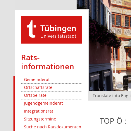
Rats­
informationen
Gemeinderat
Ortschaftsräte
Ortsbeiräte
Translate into Engl
Jugendgemeinderat
Integrationsrat
TOP Ö :
Sitzungstermine
Suche nach Ratsdokumenten