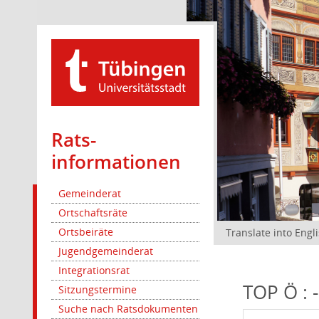
Rats­
informationen
Gemeinderat
Ortschaftsräte
Ortsbeiräte
Translate into Engl
Jugendgemeinderat
Integrationsrat
TOP Ö : -
Sitzungstermine
Suche nach Ratsdokumenten