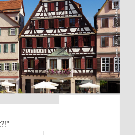
Bild: @Manuel Schönfeld – stock.adobe.com
?!"