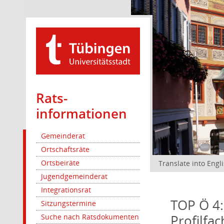
Rats­
informationen
Gemeinderat
Ortschaftsräte
Ortsbeiräte
Translate into Engl
Jugendgemeinderat
Integrationsrat
TOP Ö 4
Sitzungstermine
Profilfa
Suche nach Ratsdokumenten