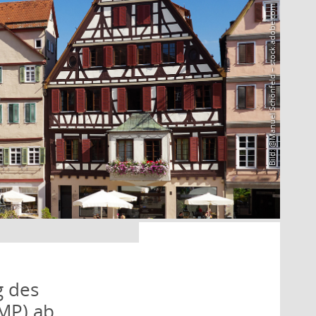
Bild: @Manuel Schönfeld – stock.adobe.com
g des
IMP) ab