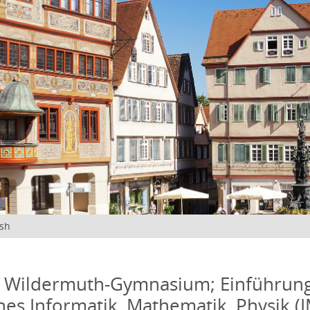
ish
: Wildermuth-Gymnasium; Einführun
ches Informatik, Mathematik, Physik (